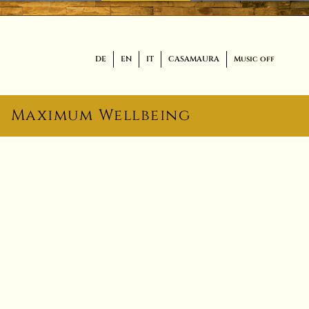
DE
EN
IT
CASAMAURA
Music off
Maximum Wellbeing