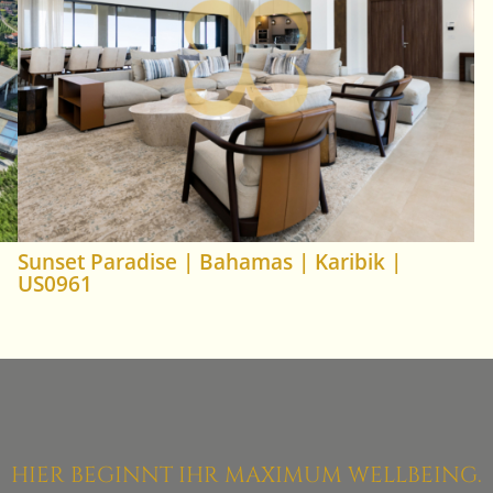
Sunset Paradise | Bahamas | Karibik |
US0961
HIER BEGINNT IHR MAXIMUM WELLBEING.