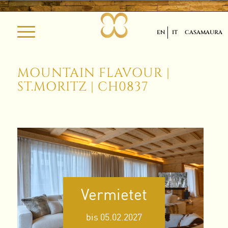
EN
IT
CASAMAURA
MOUNTAIN FLAVOUR |
ST.MORITZ | CH0837
Vermietet
bis 05.02.2027