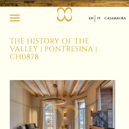
EN
IT
CASAMAURA
THE HISTORY OF THE
VALLEY | PONTRESINA |
CH0878