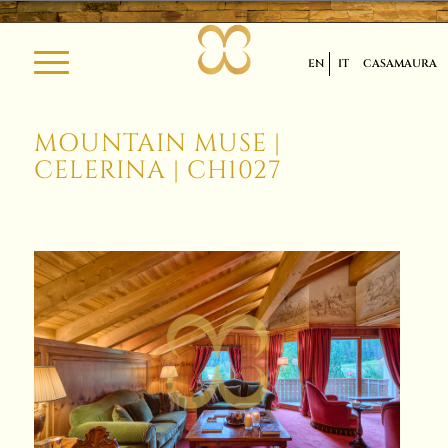
EN
IT
CASAMAURA
MOUNTAIN MUSE |
CELERINA | CH1027