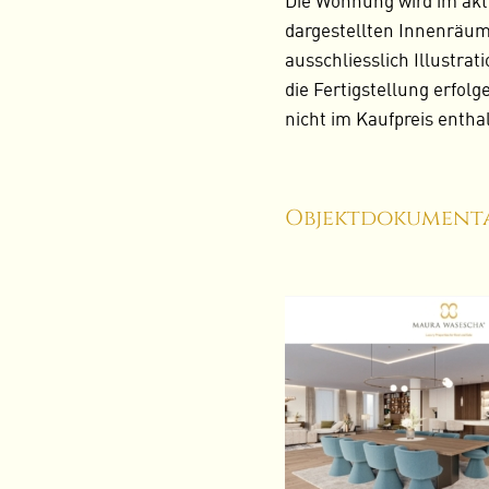
Die Wohnung wird im akt
dargestellten Innenräum
ausschliesslich Illustr
die Fertigstellung erfol
nicht im Kaufpreis entha
Objektdokumenta