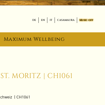
DE
EN
IT
CASAMAURA
Music off
Maximum Wellbeing
 ST. MORITZ | CH1061
Schweiz | CH1061