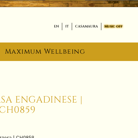
EN
IT
CASAMAURA
Music off
Maximum Wellbeing
SA ENGADINESE |
 CH0859