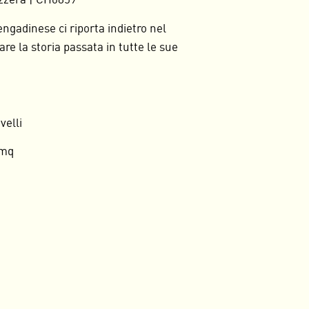
izzera | CH0859
ngadinese ci riporta indietro nel
e la storia passata in tutte le sue
velli
 mq